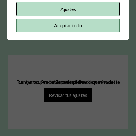
direcciondeportivaceitoledo@gmail.com
Ajustes
Avenida Europa, 28.
Toledo (España)
Aceptar todo
600 317 844
Tus ajustes pueden estar impidiendo que veas este contenido. Probablemente tienes desactivada la «Experiencia».
Revisar tus ajustes