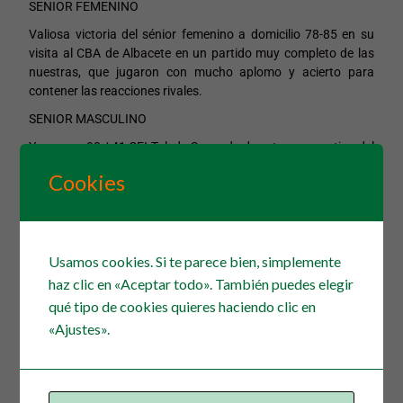
SENIOR FEMENINO
Valiosa victoria del sénior femenino a domicilio 78-85 en su
visita al CBA de Albacete en un partido muy completo de las
nuestras, que jugaron con mucho aplomo y acierto para
contener las reacciones rivales.
SENIOR MASCULINO
Yunquera 90 / 41 CEI Toledo
Segunda derrota consecutiva del
equipo en un inicio de liga que no está siendo nada fácil. Las
Cookies
numerosas lesiones, el escaso porcentaje de acierto en T2 y la
falta de juego están poniendo en apuros al equipo.
Un partido
donde la superioridad física se ha notado, la expulsión de 2
jugadores por 5 faltas y 3 lesionados.
Usamos cookies. Si te parece bien, simplemente
Jugador destacado Pedro Lendinez
haz clic en «Aceptar todo». También puedes elegir
qué tipo de cookies quieres haciendo clic en
«Ajustes».