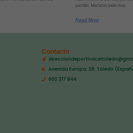
partido. Maristas salió muy
Read More
Contacto
direcciondeportivaceitoledo@gma
Avenida Europa, 28. Toledo (Españ
600 317 844