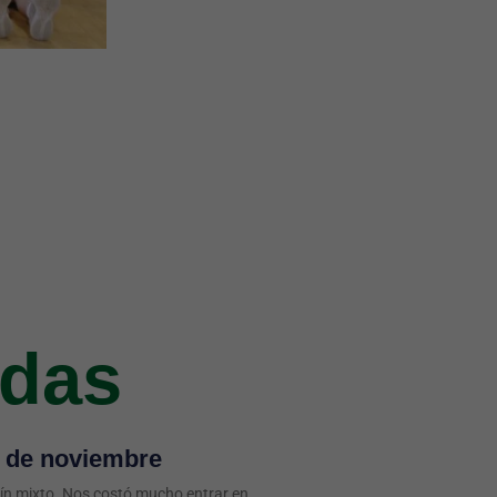
adas
6 de noviembre
ín mixto. Nos costó mucho entrar en