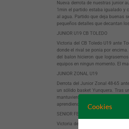
Nueva derrota de nuestras junior a
1min el partido estaba igualado y co
al agua. Partido que deja buenas 
pequeños detalles que decantan los
JUNIOR U19 CB TOLEDO
Victoria del CB Toledo U19 ante To
donde el rival se ponia por encima.
del balon hicieron que lograsemos 
equipos en ningun momento. El marc
JUNIOR ZONAL U19
Derrota del Junior Zonal 48-65 ante
un sólido basket Yunquera. Tras un
mantuvieron hasta el final. Pese al
aprendiendo en cada jornada
Cookies
SENIOR FEMENINO
Victoria del Nacional Femenino 73