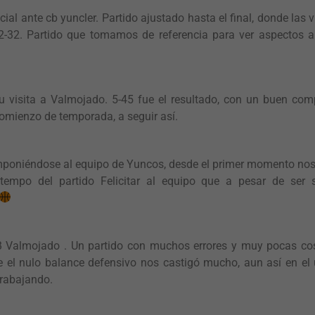
cial ante cb yuncler.
Partido ajustado hasta el final, donde las 
52-32.
Partido que tomamos de referencia para ver aspectos 
 su visita a Valmojado.
5-45 fue el resultado, con un buen co
omienzo de temporada, a seguir así.
mponiéndose al equipo de Yuncos, desde el primer momento nos
 tempo del partido
Felicitar al equipo que a pesar de ser
B Valmojado .
Un partido con muchos errores y muy pocas cos
 el nulo balance defensivo nos castigó mucho, aun así en el ú
trabajando.