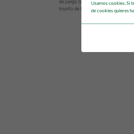
de juego tanto en defensa como en a
Usamos cookies. Si t
triunfo de la temporada.
de cookies quieres ha