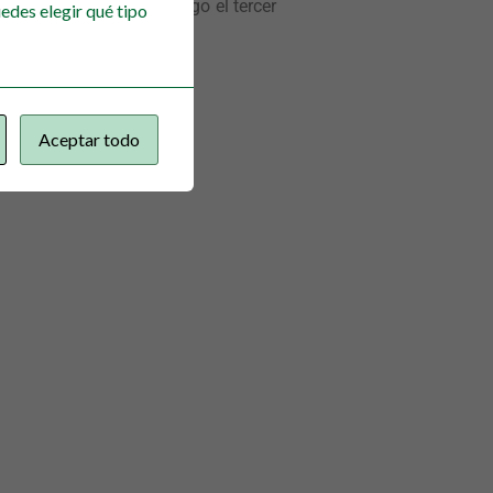
to sin que corriese riesgo el tercer
edes elegir qué tipo
Aceptar todo