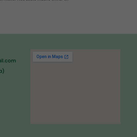
il.com
a)