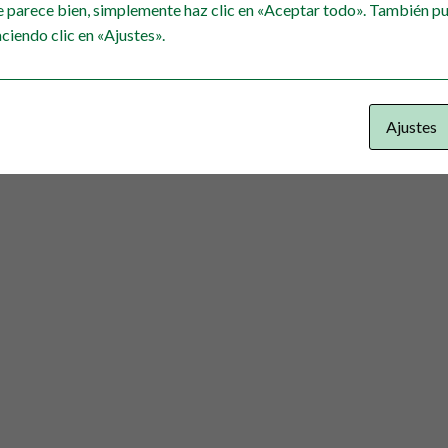
taque, la ventaja se fue incrementando también gracias al acier
e parece bien, simplemente haz clic en «Aceptar todo». También pu
ciendo clic en «Ajustes».
Ajustes