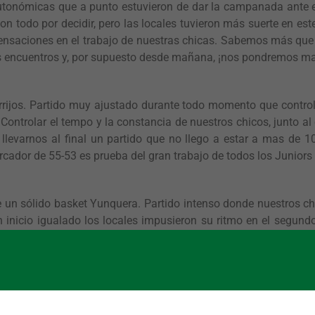
utonómicas que a punto estuvieron de dar la campanada ante el 
n todo por decidir, pero las locales tuvieron más suerte en este
sensaciones en el trabajo de nuestras chicas. Sabemos más qu
 encuentros y, por supuesto desde mañana, ¡nos pondremos mano
rrijos. Partido muy ajustado durante todo momento que controla
 Controlar el tempo y la constancia de nuestros chicos, junto a
llevarnos al final un partido que no llego a estar a mas de 
ador de 55-53 es prueba del gran trabajo de todos los Juniors
 un sólido basket Yunquera. Partido intenso donde nuestros chi
 inicio igualado los locales impusieron su ritmo en el segund
 esfuerzo el acierto del equipo rival marcó la diferencia. Derr
-55 ante Cervantes Ciudad Real en un partido que las nuest