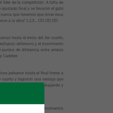
líder de la competición. A falta de
 ajustado final y se llevaron el gato
e nunca que tenemos que limar esos
s a la obra! 1,2,3… CEI CEI CEI
mos hasta el inicio del 3er cuarto,
l esfuerzo defensivo y el movimiento
10 puntos de diferencia entre ambos
 y Cadetes
cos pelearon hasta el final frente a
o cuarto y lograron una ventaja que
ota que nos hace seguir trabajando y
ras dominaron. Con buenos momentos