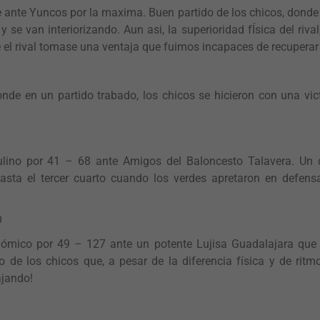
 ante Yuncos por la maxima. Buen partido de los chicos, donde 
 se van interiorizando. Aun asi, la superioridad fÍsica del rival
e el rival tomase una ventaja que fuimos incapaces de recuperar
donde en un partido trabado, los chicos se hicieron con una vi
culino por 41 – 68 ante Amigos del Baloncesto Talavera. Un 
asta el tercer cuarto cuando los verdes apretaron en defen
O
nómico por 49 – 127 ante un potente Lujisa Guadalajara que 
o de los chicos que, a pesar de la diferencia física y de rit
ajando!