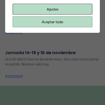
Previa jornada 21,22 y 23 noviembre
Ajustes
Tenemos una nueva jornada donde comienza el viernes, donde
vuelve a competir el Senior Masculino,
Aceptar todo
Read More
Jornada 14-15 y 16 de noviembre
ALEVÍN MIXTO Derrota del Alevín mixto. Nos costó mucho entrar
en partido. Maristas salió muy
Read More